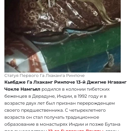
Статуя Первого Га Лхаканга Ринпоче
Кьябдже Га Лхаканг Ринпоче 13-й Джигме Нгаванг
Чокле Намгьял
родился в колонии тибетских
беженцев в Дерадуне, Индии, в 1992 году и в
возрасте двух лет был признан перерожденцем
своего предшественника. С четырехлетнего
возраста он стал получать традиционное
образование в монастырях Индии и позже Бутана