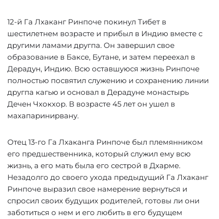
12-й Га Лхаканг Ринпоче покинул Тибет в
шестилетнем возрасте и прибыл в Индию вместе с
другими ламами другпа. Он завершил свое
образование в Баксе, Бутане, и затем переехал в
Дерадун, Индию. Всю оставшуюся жизнь Ринпоче
полностью посвятил служению и сохранению линии
другпа кагью и основал в Дерадуне монастырь
Дечен Чхокхор. В возрасте 45 лет он ушел в
махапаринирвану.
Отец 13-го Га Лхаканга Ринпоче был племянником
его предшественника, который служил ему всю
жизнь, а его мать была его сестрой в Дхарме.
Незадолго до своего ухода предыдущий Га Лхаканг
Ринпоче выразил свое намерение вернуться и
спросил своих будущих родителей, готовы ли они
заботиться о нем и его любить в его будущем