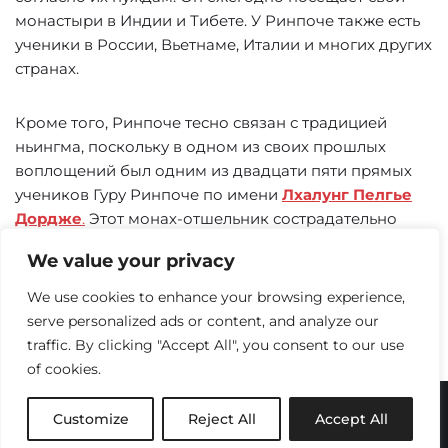
монастыри в Индии и Тибете. У Ринпоче также есть
ученики в России, Вьетнаме, Италии и многих других
странах.
Кроме того, Ринпоче тесно связан с традицией
ньингма, поскольку в одном из своих прошлых
воплощений был одним из двадцати пяти прямых
учеников Гуру Ринпоче по имени
Лхалунг Пелгье
Дордже
.
Этот монах-отшельник сострадательно
перенес в чистую землю сознание царя-демона
We value your privacy
Тибета Лангдармы и тем самым спас Дхарму Будды
в Тибете от неминуемого уничтожения.
We use cookies to enhance your browsing experience,
Ранее в древней Индии Га Лхаканг был одним из 84
serve personalized ads or content, and analyze our
махасиддхов, известным как
Куккурипа
.
traffic. By clicking "Accept All", you consent to our use
of cookies.
Neve
| Powered by
WordPress
Customize
Reject All
Accept All
Privacy Policy
Contact