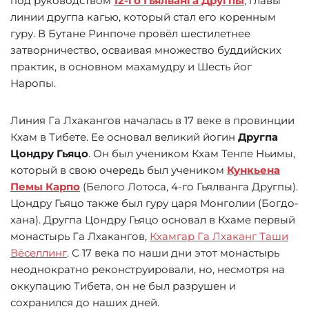
под руководством
12-го Гьялванга Другпы
, главы
линии другпа кагью, который стал его коренным
гуру. В Бутане Ринпоче провёл шестилетнее
затворничество, осваивая множество буддийских
практик, в основном махамудру и Шесть йог
Наропы.
Линия Га Лхакангов началась в 17 веке в провинции
Кхам в Тибете. Ее основал великий йогин
Другпа
Цондру Гьяцо
. Он был учеником Кхам Тенпе Ньимы,
который в свою очередь был учеником
Кункьена
Пемы Карпо
(Белого Лотоса, 4-го Гьялванга Другпы).
Цондру Гьяцо также был гуру царя Монголии (Богдо-
хана). Другпа Цондру Гьяцо основал в Кхаме первый
монастырь Га Лхакангов,
Кхамгар Га Лхаканг Таши
Вёселлинг
. С 17 века по наши дни этот монастырь
неоднократно реконструировали, но, несмотря на
оккупацию Тибета, он не был разрушен и
сохранился до наших дней.