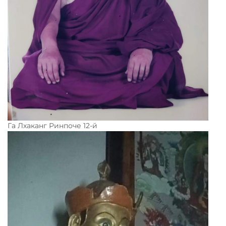
Га Лхаканг Ринпоче 12-й