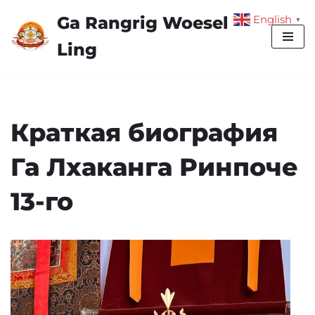
Ga Rangrig Woesel
English
▼
Skip
Ling
to
content
Краткая биография
Га Лхаканга Ринпоче
13-го