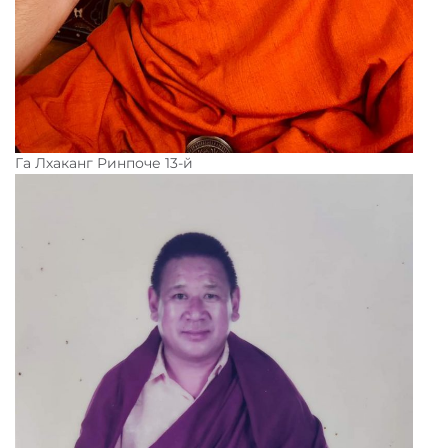
Га Лхаканг Ринпоче 13-й