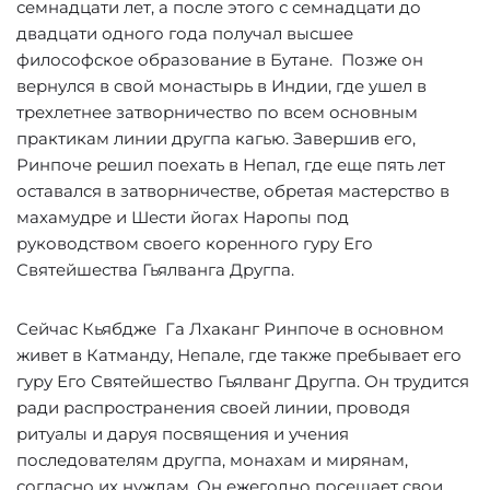
семнадцати лет, а после этого с семнадцати до
двадцати одного года получал высшее
философское образование в Бутане. Позже он
вернулся в свой монастырь в Индии, где ушел в
трехлетнее затворничество по всем основным
практикам линии другпа кагью. Завершив его,
Ринпоче решил поехать в Непал, где еще пять лет
оставался в затворничестве, обретая мастерство в
махамудре и Шести йогах Наропы под
руководством своего коренного гуру Его
Святейшества Гьялванга Другпа.
Сейчас Кьябдже Га Лхаканг Ринпоче в основном
живет в Катманду, Непале, где также пребывает его
гуру Его Святейшество Гьялванг Другпа. Он трудится
ради распространения своей линии, проводя
ритуалы и даруя посвящения и учения
последователям другпа, монахам и мирянам,
согласно их нуждам. Он ежегодно посещает свои