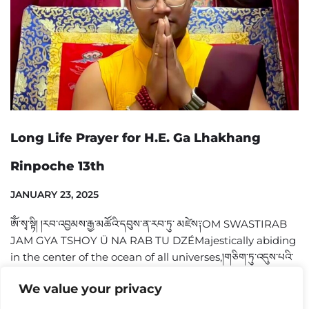
Long Life Prayer for H.E. Ga Lhakhang
Rinpoche 13th
JANUARY 23, 2025
ཨོཾ་སྭ་སྟི། །རབ་འབྱམས་རྒྱ་མཚོའི་དབུས་ན་རབ་ཏུ་ མཛེས༑OM SWASTIRAB
JAM GYA TSHOY Ü NA RAB TU DZÉMajestically abiding
in the center of the ocean of all universes,།གཅིག་ཏུ་འདུས་པའི་
འཆི་མེད་གཅིག་སྡུད་པ།CHIG TU DÜ PEY…
Read More »
We value your privacy