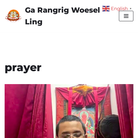
Ga Rangrig Woesel
English
▼
Skip
Ling
to
content
prayer